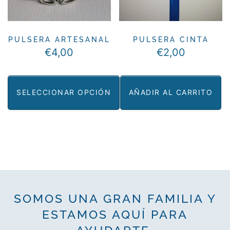
pueden
pueden
elegir
elegir
en
en
PULSERA ARTESANAL
PULSERA CINTA
la
€
4,00
€
2,00
la
página
página
de
de
producto
SELECCIONAR OPCIÓN
AÑADIR AL CARRITO
producto
Este
producto
tiene
múltiples
variantes.
Las
SOMOS UNA GRAN FAMILIA Y
opciones
ESTAMOS AQUÍ PARA
se