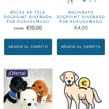
BOLSA DE TELA
BOLÍGRAFO
DOGPOINT DISEÑADA
DOGPOINT DISEÑADO
POR KUKUXUMUSU
POR KUKUXUMUSU
El
El
€
10,00
€
4,00
€
12,00
precio
precio
original
actual
AÑADIR AL CARRITO
AÑADIR AL CARRITO
era:
es:
€12,00.
€10,00.
¡Oferta!