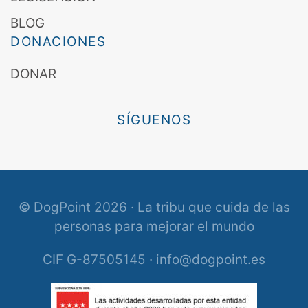
BLOG
DONACIONES
DONAR
SÍGUENOS
© DogPoint 2026 · La tribu que cuida de las
personas para mejorar el mundo
CIF G-87505145 · info@dogpoint.es