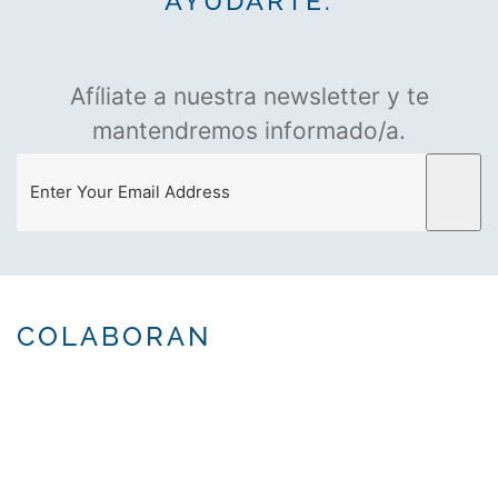
AYUDARTE.
pueden
elegir
en
Afíliate a nuestra newsletter y te
la
página
mantendremos informado/a.
de
producto
COLABORAN