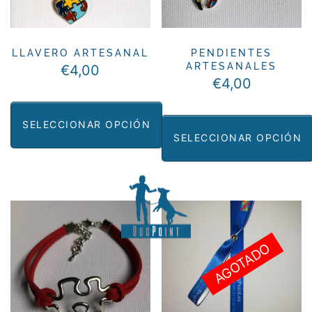
LLAVERO ARTESANAL
PENDIENTES
ARTESANALES
€
4,00
€
4,00
SELECCIONAR OPCIÓN
SELECCIONAR OPCIÓN
Este
Este
producto
producto
tiene
tiene
múltiples
múltiples
variantes.
variantes.
AGOTADO
Las
Las
opciones
opciones
se
se