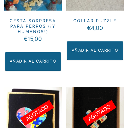
pueden
pueden
elegir
elegir
en
en
CESTA SORPRESA
COLLAR PUZZLE
PARA PERROS (¡Y
€
4,00
la
la
HUMANOS!)
página
página
€
15,00
de
de
AÑADIR AL CARRITO
producto
producto
AÑADIR AL CARRITO
AGOTADO
AGOTADO