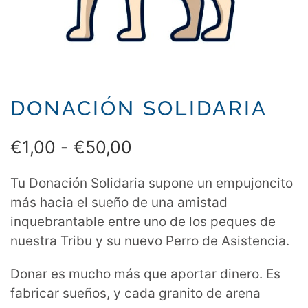
DONACIÓN SOLIDARIA
Rango
€
1,00
-
€
50,00
de
Tu Donación Solidaria supone un empujoncito
precios:
más hacia el sueño de una amistad
desde
inquebrantable entre uno de los peques de
nuestra Tribu y su nuevo Perro de Asistencia.
€1,00
hasta
Donar es mucho más que aportar dinero. Es
fabricar sueños, y cada granito de arena
€50,00