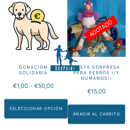
AGOTADO
DONACIÓN
CESTA SORPRESA
SOLIDARIA
PARA PERROS (¡Y
HUMANOS!)
Rango
€
1,00
-
€
50,00
€
15,00
de
precios:
SELECCIONAR OPCIÓN
desde
AÑADIR AL CARRITO
€1,00
Este
hasta