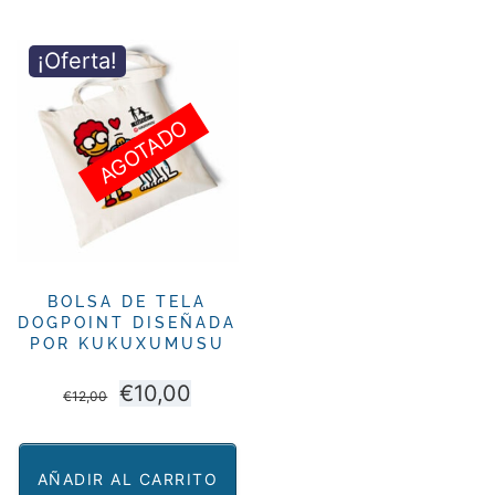
producto
€50,00
tiene
¡Oferta!
múltiples
variantes.
Las
AGOTADO
opciones
se
pueden
elegir
en
BOLSA DE TELA
la
DOGPOINT DISEÑADA
página
POR KUKUXUMUSU
de
El
El
€
10,00
€
12,00
producto
precio
precio
original
actual
AÑADIR AL CARRITO
era:
es: